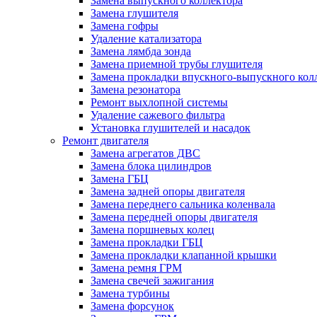
Замена выпускного коллектора
Замена глушителя
Замена гофры
Удаление катализатора
Замена лямбда зонда
Замена приемной трубы глушителя
Замена прокладки впускного-выпускного кол
Замена резонатора
Ремонт выхлопной системы
Удаление сажевого фильтра
Установка глушителей и насадок
Ремонт двигателя
Замена агрегатов ДВС
Замена блока цилиндров
Замена ГБЦ
Замена задней опоры двигателя
Замена переднего сальника коленвала
Замена передней опоры двигателя
Замена поршневых колец
Замена прокладки ГБЦ
Замена прокладки клапанной крышки
Замена ремня ГРМ
Замена свечей зажигания
Замена турбины
Замена форсунок