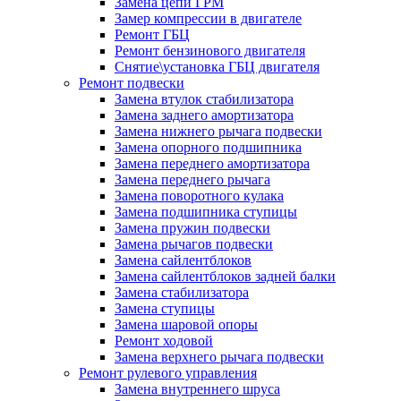
Замена цепи ГРМ
Замер компрессии в двигателе
Ремонт ГБЦ
Ремонт бензинового двигателя
Снятие\установка ГБЦ двигателя
Ремонт подвески
Замена втулок стабилизатора
Замена заднего амортизатора
Замена нижнего рычага подвески
Замена опорного подшипника
Замена переднего амортизатора
Замена переднего рычага
Замена поворотного кулака
Замена подшипника ступицы
Замена пружин подвески
Замена рычагов подвески
Замена сайлентблоков
Замена сайлентблоков задней балки
Замена стабилизатора
Замена ступицы
Замена шаровой опоры
Ремонт ходовой
Замена верхнего рычага подвески
Ремонт рулевого управления
Замена внутреннего шруса