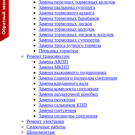
Замена передних тормозных колодок
Замена пыльника суппорта
Замена тормозного шланга
Замена тормозных барабанов
Замена тормозных дисков
Замена тормозных колодок
Замена тормозных дисков и колодок
Замена тормозных суппортов
Замена троса ручного тормоза
Прокачка тормозов
Ремонт трансмиссии
Замена АКПП
Замена МКПП
Замена выжимного подшипника
Замена главного цилиндра сцепления
Замена карданного вала
Замена комплекта сцепления
Замена раздаточной коробки
Замена редуктора
Замена сальников КПП
Замена сцепления
Замена цилиндра сцепления
Ремонт электрики
Сварочные работы
Шиномонтаж