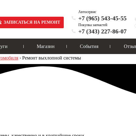
Автосервис
+7 (965) 543-45-55
ЗАПИСАТЬСЯ НА РЕМОНТ
Покупка запчастей
+7 (343) 227-86-07
луги
Магазин
События
Отзы
томобиля
›
Ремонт выхлопной системы
мы качественно и в кратчайшие сроки.