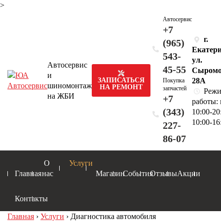
>
Автосервис
+7
г.
(965)
Екатери
543-
ул.
Автосервис
45-55
Сыромо
и
28А
ЗАПИСАТЬСЯ
Покупка
шиномонтаж
НА РЕМОНТ
запчастей
Реж
на ЖБИ
+7
работы:
(343)
10:00-20
10:00-16
227-
86-07
О
Услуги
Главная
нас
Магазин
События
Отзывы
Акции
Контакты
Главная
›
Услуги
›
Диагностика автомобиля