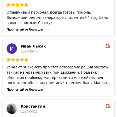
Отзывчивый персонал, всегда готовы помочь.
Выполнили ремонт генератора с гарантией 1 год. Цены
вполне сносные. Советую!
Прочитайте больше
Иван Лысак
2021-05-13
Узнал от знакомого про этот автосервис решил заехать,
так как не нравился звук при движении. Подъехал,
объяснил проблему мастер (кажется Алексей) вышел
посмотрел, объяснил причину что может быть. Машину
сделали, все хорошо.Обязательно приеду еще.
Прочитайте больше
Константин
2021-04-27