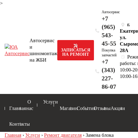
>
Автосервис
+7
г.
(965)
Екатери
543-
ул.
Автосервис
45-55
Сыромо
и
28А
ЗАПИСАТЬСЯ
Покупка
шиномонтаж
НА РЕМОНТ
запчастей
Реж
на ЖБИ
+7
работы:
(343)
10:00-20
10:00-16
227-
86-07
О
Услуги
Главная
нас
Магазин
События
Отзывы
Акции
Контакты
Главная
›
Услуги
›
Ремонт двигателя
›
Замена блока