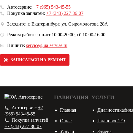
Автосервис:
+7 (965) 543-45-55
Покупка запчатей:
+7 (343) 227-86-07
Заходите: г. Екатеринбург, ул. Сыромолотова 28А
Режим работы: пн-пт 10:00-20:00, сб 10:00-16:00
Пишите:
service@ua-servise.ru
ЗАПИСАТЬСЯ НА РЕМОНТ
НАВИГАЦИЯ
УСЛУГИ
Автосервис:
+7
Главная
Диагностикабил
(965) 543-45-55
Покупка запчатей:
О нас
Плановое ТО
+7 (343) 227-86-07
Услуги
Замена