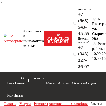
>
Автосервис
+7
г.
(965)
Екатери
543-
ул.
Автосервис
45-55
Сыромо
и
28А
ЗАПИСАТЬСЯ
Покупка
шиномонтаж
НА РЕМОНТ
запчастей
Реж
на ЖБИ
+7
работы:
(343)
10:00-20
10:00-16
227-
86-07
О
Услуги
Главная
нас
Магазин
События
Отзывы
Акции
Контакты
Главная
›
Услуги
›
Ремонт трансмиссии автомобиля
›
Замена