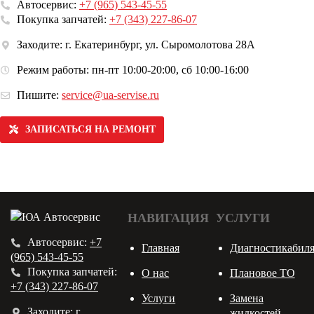
Автосервис:
+7 (965) 543-45-55
Покупка запчатей:
+7 (343) 227-86-07
Заходите: г. Екатеринбург, ул. Сыромолотова 28А
Режим работы: пн-пт 10:00-20:00, сб 10:00-16:00
Пишите:
service@ua-servise.ru
ЗАПИСАТЬСЯ НА РЕМОНТ
НАВИГАЦИЯ
УСЛУГИ
Автосервис:
+7
Главная
Диагностикабил
(965) 543-45-55
Покупка запчатей:
О нас
Плановое ТО
+7 (343) 227-86-07
Услуги
Замена
Заходите:
г.
жидкостей