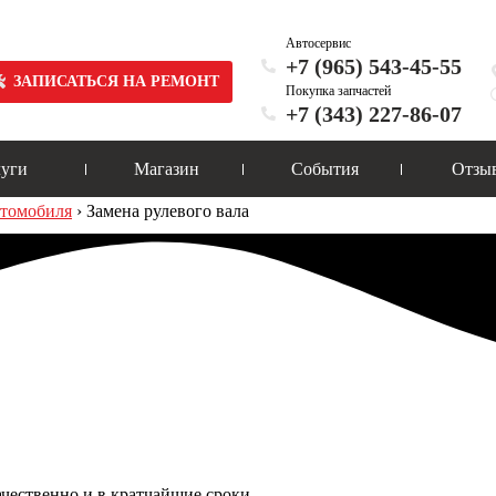
Автосервис
+7 (965) 543-45-55
ЗАПИСАТЬСЯ НА РЕМОНТ
Покупка запчастей
+7 (343) 227-86-07
луги
Магазин
События
Отзы
втомобиля
›
Замена рулевого вала
чественно и в кратчайшие сроки.