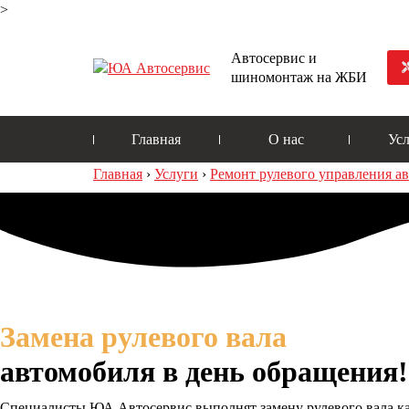
>
Автосервис и
шиномонтаж на ЖБИ
Главная
О нас
Ус
Главная
›
Услуги
›
Ремонт рулевого управления а
Замена рулевого вала
автомобиля в день обращения!
Специалисты ЮА Автосервис выполнят замену рулевого вала ка